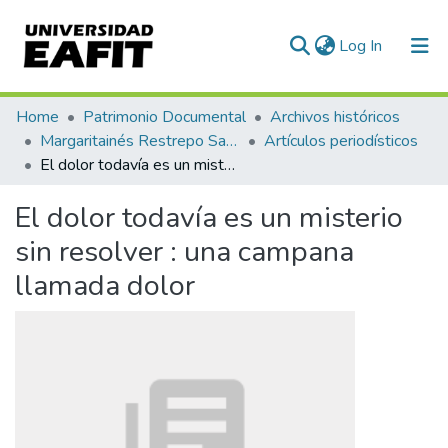
(current)
Log In
Communities & Collections
Home
Patrimonio Documental
Archivos históricos
Margaritainés Restrepo Santamaría
Artículos periodísticos
All of DSpace
El dolor todavía es un misterio sin resolver : una campana llamada dolor
Statistics
El dolor todavía es un misterio
sin resolver : una campana
llamada dolor