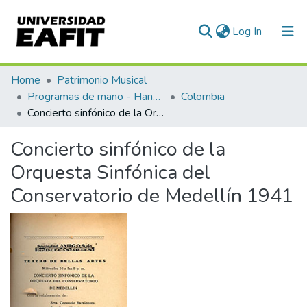
(current)
Log In
Communities & Collections
Home
Patrimonio Musical
Programas de mano - Hand programs
Colombia
All of DSpace
Concierto sinfónico de la Orquesta Sinfónica del Conservatorio de Medellín 1941
Statistics
Concierto sinfónico de la
Orquesta Sinfónica del
Conservatorio de Medellín 1941