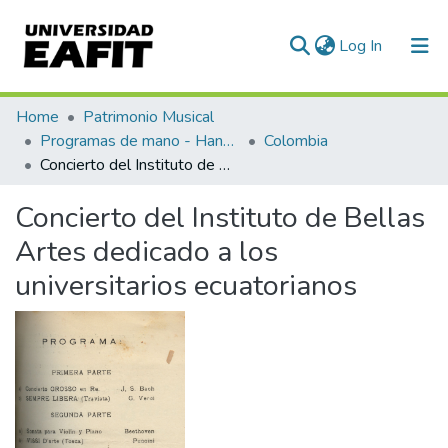
(current)
Log In
Communities & Collections
Home
Patrimonio Musical
Programas de mano - Hand programs
Colombia
All of DSpace
Concierto del Instituto de Bellas Artes dedicado a los universitarios ecuatorianos
Statistics
Concierto del Instituto de Bellas
Artes dedicado a los
universitarios ecuatorianos