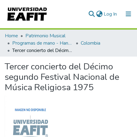
(current)
Log In
Communities & Collections
Home
Patrimonio Musical
Programas de mano - Hand programs
Colombia
All of DSpace
Tercer concierto del Décimo segundo Festival Nacional de Música Religiosa 1975
Statistics
Tercer concierto del Décimo
segundo Festival Nacional de
Música Religiosa 1975