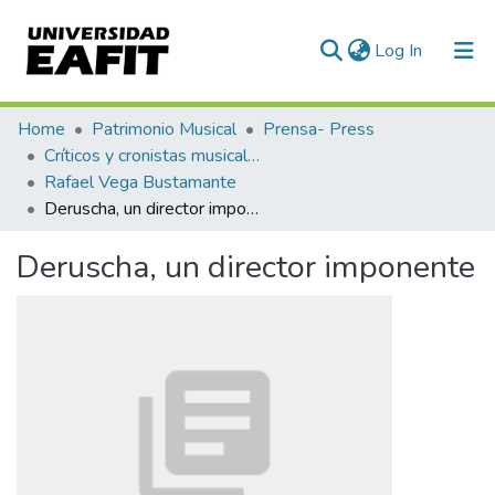
(current)
Log In
Communities & Collections
Home
Patrimonio Musical
Prensa- Press
Críticos y cronistas musicales
All of DSpace
Rafael Vega Bustamante
Deruscha, un director imponente
Statistics
Deruscha, un director imponente