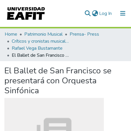
(current)
Log In
Communities & Collections
Home
Patrimonio Musical
Prensa- Press
Críticos y cronistas musicales
All of DSpace
Rafael Vega Bustamante
El Ballet de San Francisco se presentará con Orquesta Sinfónica
Statistics
El Ballet de San Francisco se
presentará con Orquesta
Sinfónica