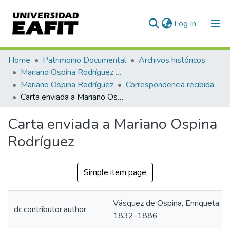
(current)
Log In
Communities & Collections
Home
Patrimonio Documental
Archivos históricos
Mariano Ospina Rodríguez (1826 -1912)
All of DSpace
Mariano Ospina Rodríguez
Correspondencia recibida
Carta enviada a Mariano Ospina Rodríguez
Statistics
Carta enviada a Mariano Ospina
Rodríguez
Simple item page
Vásquez de Ospina, Enriqueta,
dc.contributor.author
1832-1886