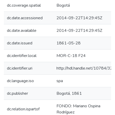
dc.coverage.spatial
Bogotá
dc.date.accessioned
2014-09-22T14:29:45Z
dc.date.available
2014-09-22T14:29:45Z
dc.date.issued
1861-05-28
dc.identifier.local
MOR-C-18 F24
dc.identifier.uri
http://hdl.handle.net/10784/32
dc.language.iso
spa
dc.publisher
Bogotá, 1861
FONDO: Mariano Ospina
dc.relation.ispartof
Rodríguez