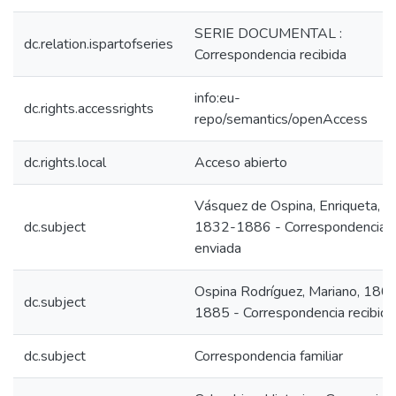
SERIE DOCUMENTAL :
dc.relation.ispartofseries
Correspondencia recibida
info:eu-
dc.rights.accessrights
repo/semantics/openAccess
dc.rights.local
Acceso abierto
Vásquez de Ospina, Enriqueta,
dc.subject
1832-1886 - Correspondencia
enviada
Ospina Rodríguez, Mariano, 180
dc.subject
1885 - Correspondencia recibida
dc.subject
Correspondencia familiar