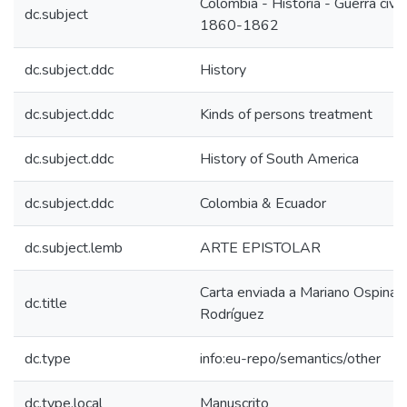
Colombia - Historia - Guerra civil,
dc.subject
1860-1862
dc.subject.ddc
History
dc.subject.ddc
Kinds of persons treatment
dc.subject.ddc
History of South America
dc.subject.ddc
Colombia & Ecuador
dc.subject.lemb
ARTE EPISTOLAR
Carta enviada a Mariano Ospina
dc.title
Rodríguez
dc.type
info:eu-repo/semantics/other
dc.type.local
Manuscrito