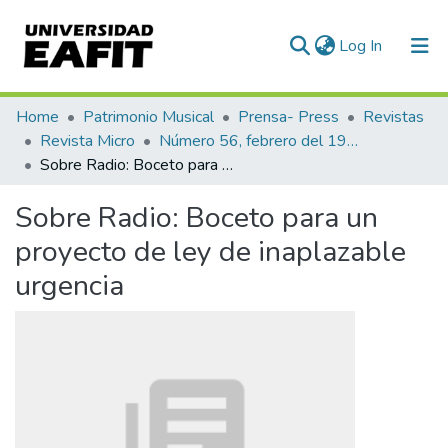
(current)
Log In
Communities & Collections
Home
Patrimonio Musical
Prensa- Press
Revistas
Revista Micro
Número 56, febrero del 1944
All of DSpace
Sobre Radio: Boceto para un proyecto de ley de inaplazable urgencia
Statistics
Sobre Radio: Boceto para un
proyecto de ley de inaplazable
urgencia