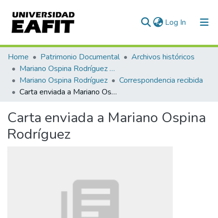
(current)
Log In
Communities & Collections
Home
Patrimonio Documental
Archivos históricos
Mariano Ospina Rodríguez (1826 -1912)
All of DSpace
Mariano Ospina Rodríguez
Correspondencia recibida
Carta enviada a Mariano Ospina Rodríguez
Statistics
Carta enviada a Mariano Ospina
Rodríguez