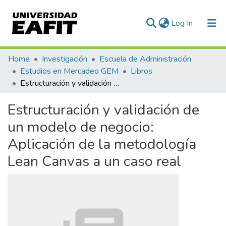
(current)
Log In
Communities & Collections
Home
Investigación
Escuela de Administración
Estudios en Mercadeo GEM
Libros
All of DSpace
Estructuración y validación de un modelo de negocio: Aplicación de la metodología Lean Canvas a un caso real
Statistics
Estructuración y validación de
un modelo de negocio:
Aplicación de la metodología
Lean Canvas a un caso real