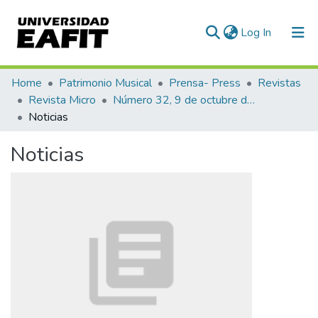
(current)
Log In
Communities & Collections
Home
Patrimonio Musical
Prensa- Press
Revistas
Revista Micro
Número 32, 9 de octubre de 1940
All of DSpace
Noticias
Statistics
Noticias