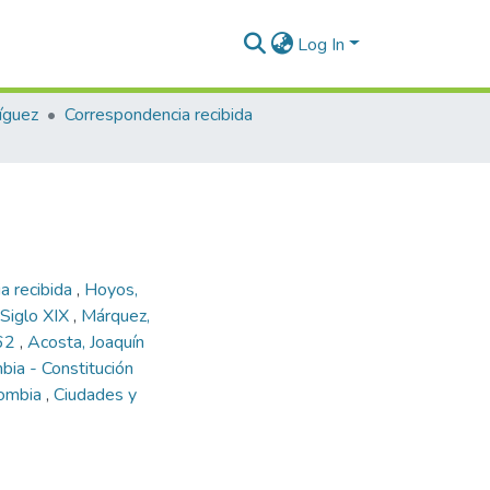
Log In
íguez
Correspondencia recibida
a recibida
,
Hoyos,
 Siglo XIX
,
Márquez,
862
,
Acosta, Joaquín
bia - Constitución
lombia
,
Ciudades y