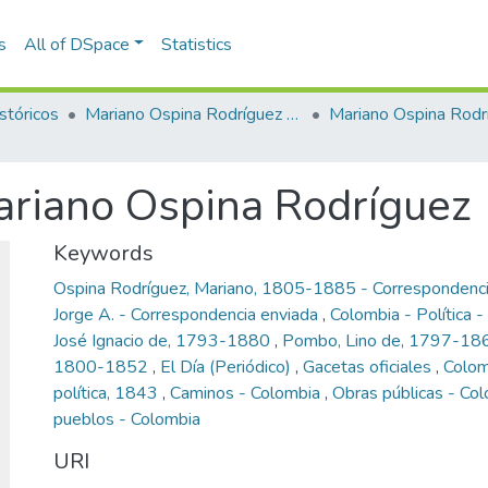
s
All of DSpace
Statistics
stóricos
Mariano Ospina Rodríguez (1826 -1912)
Mariano Ospina Rodr
ariano Ospina Rodríguez
Keywords
Ospina Rodríguez, Mariano, 1805-1885 - Correspondenci
Jorge A. - Correspondencia enviada
,
Colombia - Política -
José Ignacio de, 1793-1880
,
Pombo, Lino de, 1797-1
1800-1852
,
El Día (Periódico)
,
Gacetas oficiales
,
Colom
política, 1843
,
Caminos - Colombia
,
Obras públicas - Co
pueblos - Colombia
URI