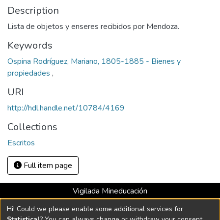
Description
Lista de objetos y enseres recibidos por Mendoza.
Keywords
Ospina Rodríguez, Mariano, 1805-1885 - Bienes y
propiedades
,
URI
http://hdl.handle.net/10784/4169
Collections
Escritos
Full item page
Vigilada Mineducación
Universidad con Acreditación Institucional hasta 2026 -
Hi! Could we please enable some additional services for
Resolución MEN 2158 de 2018
Statistical
? You can always change or withdraw your consent