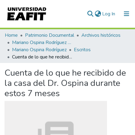
(current)
Log In
Communities & Collections
Home
Patrimonio Documental
Archivos históricos
Mariano Ospina Rodríguez (1826 -1912)
All of DSpace
Mariano Ospina Rodríguez
Escritos
Cuenta de lo que he recibido de la casa del Dr. Ospina durante estos 7 meses
Statistics
Cuenta de lo que he recibido de
la casa del Dr. Ospina durante
estos 7 meses