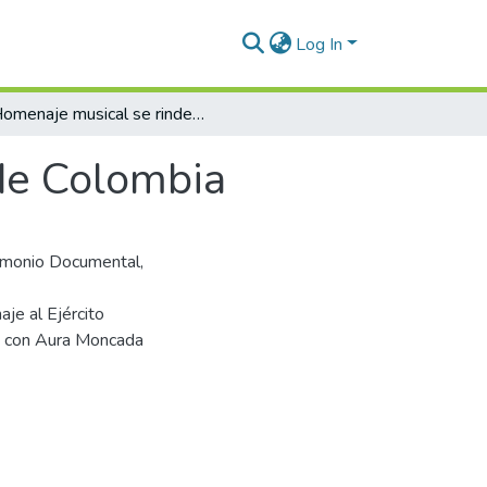
Log In
Homenaje musical se rinde hoy al ejercito de Colombia
 de Colombia
trimonio Documental,
je al Ejército
 y con Aura Moncada