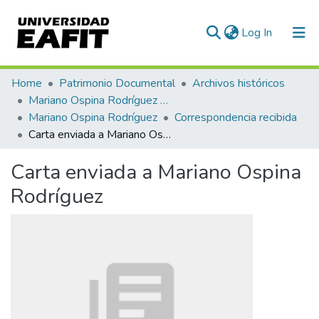
(current)
Log In
Communities & Collections
Home
Patrimonio Documental
Archivos históricos
Mariano Ospina Rodríguez (1826 -1912)
All of DSpace
Mariano Ospina Rodríguez
Correspondencia recibida
Carta enviada a Mariano Ospina Rodríguez
Statistics
Carta enviada a Mariano Ospina
Rodríguez