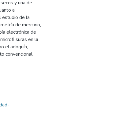
s secos y una de
uanto a
 estudio de la
imetría de mercurio,
pía electrónica de
microfi suras en la
mo el adoquín,
to convencional,
idad-