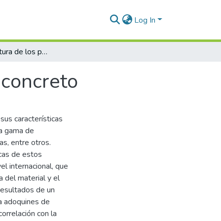
Log In
La microestructura de los prefabricados de concreto
 concreto
sus características
ia gama de
s, entre otros.
cas de estos
el internacional, que
a del material y el
resultados de un
a adoquines de
correlación con la