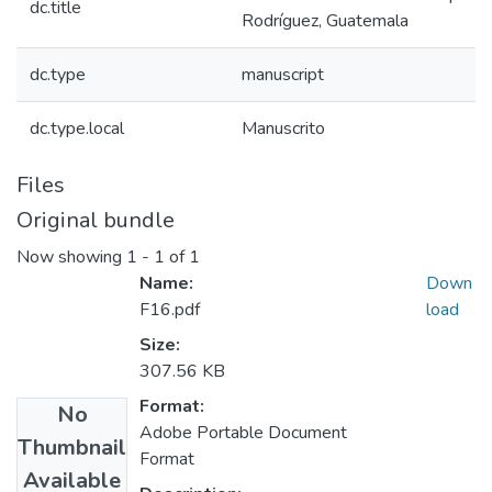
dc.title
Rodríguez, Guatemala
dc.type
manuscript
dc.type.local
Manuscrito
Files
Original bundle
Now showing
1 - 1 of 1
Name:
Down
F16.pdf
load
Size:
307.56 KB
Format:
No
Adobe Portable Document
Thumbnail
Format
Available