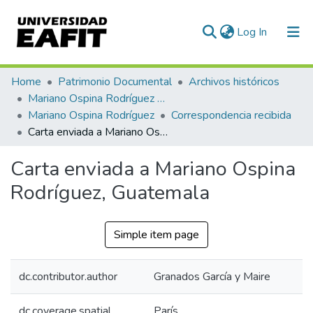
(current)
Log In
Communities & Collections
Home
Patrimonio Documental
Archivos históricos
Mariano Ospina Rodríguez (1826 -1912)
All of DSpace
Mariano Ospina Rodríguez
Correspondencia recibida
Carta enviada a Mariano Ospina Rodríguez, Guatemala
Statistics
Carta enviada a Mariano Ospina
Rodríguez, Guatemala
Simple item page
dc.contributor.author
Granados García y Maire
dc.coverage.spatial
París