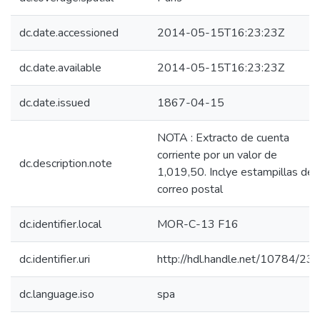
dc.date.accessioned
2014-05-15T16:23:23Z
dc.date.available
2014-05-15T16:23:23Z
dc.date.issued
1867-04-15
NOTA : Extracto de cuenta
corriente por un valor de
dc.description.note
1,019,50. Inclye estampillas del
correo postal
dc.identifier.local
MOR-C-13 F16
dc.identifier.uri
http://hdl.handle.net/10784/23
dc.language.iso
spa