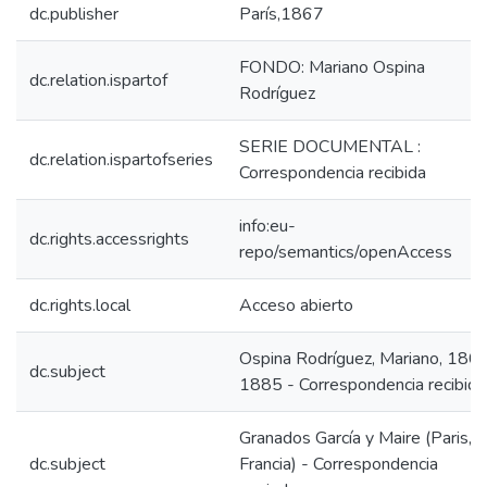
dc.publisher
París,1867
FONDO: Mariano Ospina
dc.relation.ispartof
Rodríguez
SERIE DOCUMENTAL :
dc.relation.ispartofseries
Correspondencia recibida
info:eu-
dc.rights.accessrights
repo/semantics/openAccess
dc.rights.local
Acceso abierto
Ospina Rodríguez, Mariano, 180
dc.subject
1885 - Correspondencia recibida
Granados García y Maire (Paris,
dc.subject
Francia) - Correspondencia