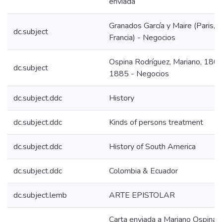
enviada
Granados García y Maire (Paris,
dc.subject
Francia) - Negocios
Ospina Rodríguez, Mariano, 180
dc.subject
1885 - Negocios
dc.subject.ddc
History
dc.subject.ddc
Kinds of persons treatment
dc.subject.ddc
History of South America
dc.subject.ddc
Colombia & Ecuador
dc.subject.lemb
ARTE EPISTOLAR
Carta enviada a Mariano Ospina