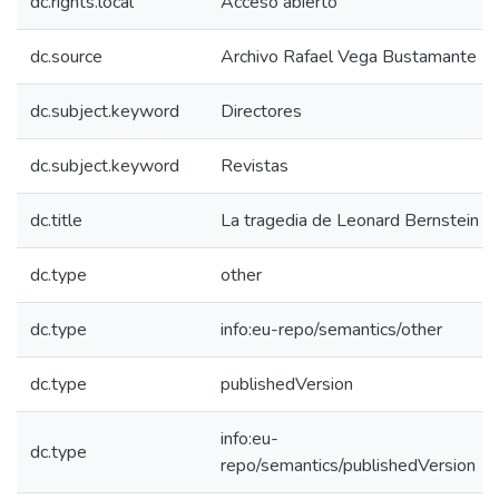
dc.rights.local
Acceso abierto
dc.source
Archivo Rafael Vega Bustamante
dc.subject.keyword
Directores
dc.subject.keyword
Revistas
dc.title
La tragedia de Leonard Bernstein 2
dc.type
other
dc.type
info:eu-repo/semantics/other
dc.type
publishedVersion
info:eu-
dc.type
repo/semantics/publishedVersion