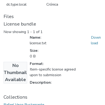
dc.type.local
Crónica
Files
License bundle
Now showing
1 - 1 of 1
Name:
Down
license.txt
load
Size:
0 B
Format:
No
Item-specific license agreed
Thumbnail
upon to submission
Available
Description:
Collections
Rafael Vega Bustamante