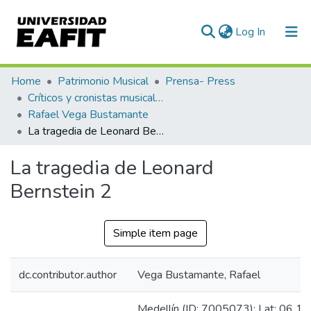
(current)
Log In
Communities & Collections
Home
Patrimonio Musical
Prensa- Press
Críticos y cronistas musicales
All of DSpace
Rafael Vega Bustamante
La tragedia de Leonard Bernstein 2
Statistics
La tragedia de Leonard
Bernstein 2
Simple item page
dc.contributor.author
Vega Bustamante, Rafael
Medellín (ID: 7005073): Lat: 06 15