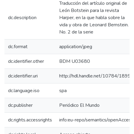
Traducción del artículo original de
León Botstein para la revista
dc.description
Harper, en la que habla sobre la
vida y obra de Leonard Bernstein.
No. 2 de la serie
dc.format
application/jpeg
dc.identifier.other
BDM U03680
dc.identifier.uri
http://hdl.handle.net/10784/18998
dc.language.iso
spa
dc.publisher
Periódico El Mundo
dc.rights.accessrights
info:eu-repo/semantics/openAccess