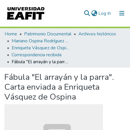
(current)
Log In
Communities & Collections
Home
Patrimonio Documental
Archivos históricos
Mariano Ospina Rodríguez (1826 -1912)
All of DSpace
Enriqueta Vásquez de Ospina
Correspondencia recibida
Statistics
Fábula "El arrayán y la parra". Carta enviada a Enriqueta Vásquez de Ospina
Fábula "El arrayán y la parra".
Carta enviada a Enriqueta
Vásquez de Ospina