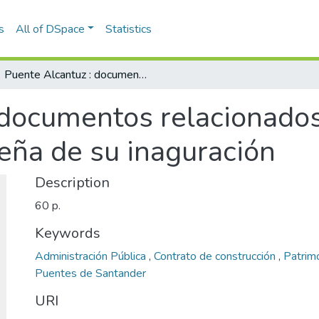
s
All of DSpace
Statistics
Puente Alcantuz : documentos relacionados con su construcción y reseña de su inaguración
 documentos relacionados
seña de su inaguración
Description
60 p.
Keywords
Administración Pública
,
Contrato de construcción
,
Patrim
Puentes de Santander
URI