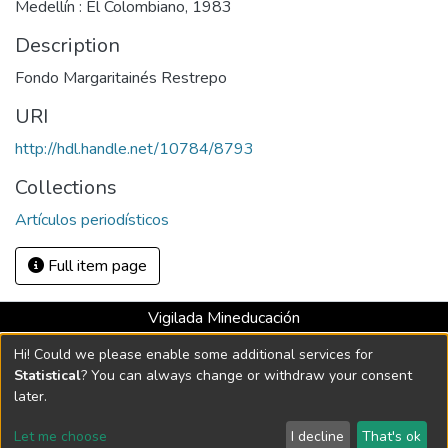
Medellín : El Colombiano, 1983
Description
Fondo Margaritainés Restrepo
URI
http://hdl.handle.net/10784/8793
Collections
Artículos periodísticos
Full item page
Vigilada Mineducación
Universidad con Acreditación Institucional hasta 2026 -
Hi! Could we please enable some additional services for
Resolución MEN 2158 de 2018
Statistical
? You can always change or withdraw your consent
later.
DSpace software
copyright © 2002-2026
LYRASIS
Let me choose
I decline
That's ok