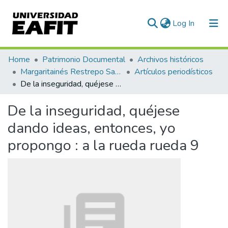
(current)
Log In
Communities & Collections
Home
Patrimonio Documental
Archivos históricos
Margaritainés Restrepo Santamaría
Artículos periodísticos
All of DSpace
De la inseguridad, quéjese dando ideas, entonces, yo propongo : a la rueda rueda 9
Statistics
De la inseguridad, quéjese
dando ideas, entonces, yo
propongo : a la rueda rueda 9