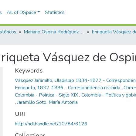
s
All of DSpace
Statistics
stóricos
Mariano Ospina Rodríguez (1826 -1912)
nriqueta Vásquez de Osp
Keywords
Vásquez Jaramillo, Uladislao 1834-1877 - Corresponden
Enriqueta, 1832-1886 - Correspondencia recibida
,
Corre
Colombia - Política - Siglo XIX
,
Colombia - Política y gob
,
Jaramillo Soto, María Antonia
URI
http://hdl.handle.net/10784/6126
Collections