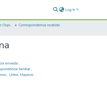
Log In
Enriqueta Vásquez de Ospina
Correspondencia recibida
ina
cia enviada
,
spondencia familiar
,
ierno
,
Uribe, Mauricio