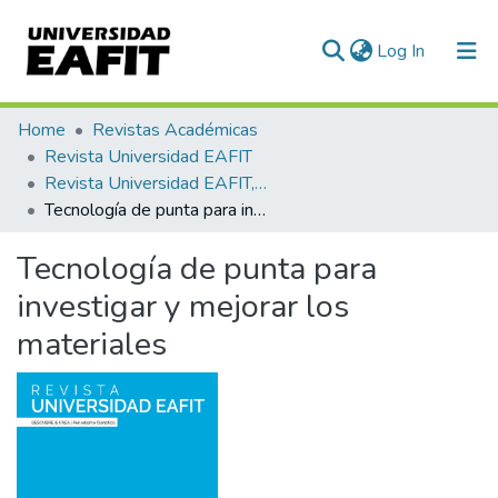
(current)
Log In
Communities & Collections
Home
Revistas Académicas
Revista Universidad EAFIT
All of DSpace
Revista Universidad EAFIT, Vol. 52, Núm. 169 (2017)
Tecnología de punta para investigar y mejorar los materiales
Statistics
Tecnología de punta para
investigar y mejorar los
materiales