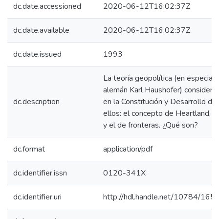
dc.date.accessioned
2020-06-12T16:02:37Z
dc.date.available
2020-06-12T16:02:37Z
dc.date.issued
1993
La teoría geopolítica (en especial 
alemán Karl Haushofer) considera
dc.description
en la Constitución y Desarrollo de
ellos: el concepto de Heartland, e
y el de fronteras. ¿Qué son?
dc.format
application/pdf
dc.identifier.issn
0120-341X
dc.identifier.uri
http://hdl.handle.net/10784/165