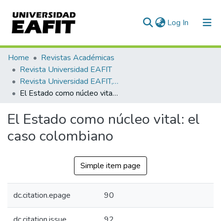
(current)
Log In
Communities & Collections
Home
Revistas Académicas
Revista Universidad EAFIT
All of DSpace
Revista Universidad EAFIT, Vol. 29, Núm. 092 (1993)
El Estado como núcleo vital: el caso colombiano
Statistics
El Estado como núcleo vital: el
caso colombiano
Simple item page
dc.citation.epage
90
dc.citation.issue
92