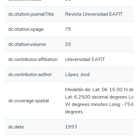
dc.citation.journalTitle
Revista Universidad EAFIT
dc.citation.spage
79
dc.citation.volume
29
dc.contributor.affiliation
Universidad EAFIT
dc.contributor.author
López, José
Medellín de: Lat: 06 15 00 N deg
Lat: 6.2500 decimal degrees Lon
dc.coverage.spatial
W degrees minutes Long: -75.60
degrees
dc.date
1993