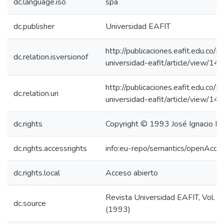
dc.language.iso
spa
dc.publisher
Universidad EAFIT
http://publicaciones.eafit.edu.co/i
dc.relation.isversionof
universidad-eafit/article/view/14
http://publicaciones.eafit.edu.co/i
dc.relation.uri
universidad-eafit/article/view/14
dc.rights
Copyright © 1993 José Ignacio L
dc.rights.accessrights
info:eu-repo/semantics/openAcce
dc.rights.local
Acceso abierto
Revista Universidad EAFIT, Vol. 2
dc.source
(1993)