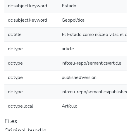
dc.subject.keyword
Estado
dc.subject.keyword
Geopolítica
dc.title
El Estado como núcleo vital: el c
dc.type
article
dc.type
info:eu-repo/semantics/article
dc.type
publishedVersion
dc.type
info:eu-repo/semantics/published
dc.type.local
Artículo
Files
Original bundle