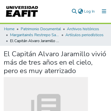
(current)
Log In
Communities & Collections
Home
Patrimonio Documental
Archivos históricos
Margaritainés Restrepo Santamaría
Artículos periodísticos
All of DSpace
El Capitán Alvaro Jaramillo vivió más de tres años en el cielo, pero es muy aterrizado
Statistics
El Capitán Alvaro Jaramillo vivió
más de tres años en el cielo,
pero es muy aterrizado