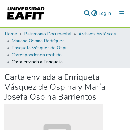
(current)
Log In
Communities & Collections
Home
Patrimonio Documental
Archivos históricos
Mariano Ospina Rodríguez (1826 -1912)
All of DSpace
Enriqueta Vásquez de Ospina
Correspondencia recibida
Statistics
Carta enviada a Enriqueta Vásquez de Ospina y María Josefa Ospina Barrientos
Carta enviada a Enriqueta
Vásquez de Ospina y María
Josefa Ospina Barrientos