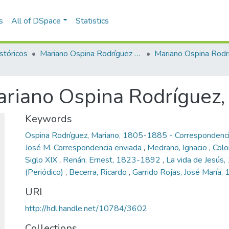
s
All of DSpace
Statistics
stóricos
Mariano Ospina Rodríguez (1826 -1912)
Mariano Ospina Rodr
ariano Ospina Rodríguez
Keywords
Ospina Rodríguez, Mariano, 1805-1885 - Correspondenci
José M. Correspondencia enviada
,
Medrano, Ignacio
,
Colo
Siglo XIX
,
Renán, Ernest, 1823-1892
,
La vida de Jesús
(Periódico)
,
Becerra, Ricardo
,
Garrido Rojas, José María
URI
http://hdl.handle.net/10784/3602
Collections