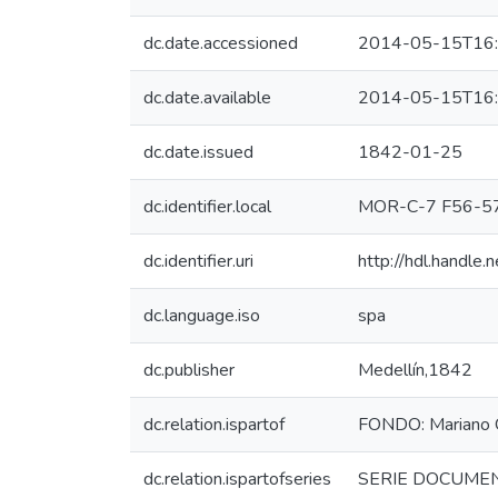
dc.date.accessioned
2014-05-15T16:
dc.date.available
2014-05-15T16:
dc.date.issued
1842-01-25
dc.identifier.local
MOR-C-7 F56-5
dc.identifier.uri
http://hdl.handl
dc.language.iso
spa
dc.publisher
Medellín,1842
dc.relation.ispartof
FONDO: Mariano 
dc.relation.ispartofseries
SERIE DOCUMENTA