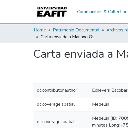
Communities & Collection
Home
Patrimonio Documental
Archivos hi
Carta enviada a Mariano Ospina Rodríguez, Bogotá
Carta enviada a M
dc.contributor.author
Echeverri Escobar
dc.coverage.spatial
Medellín
Medellín (ID: 70
dc.coverage.spatial
minutes Long: -7