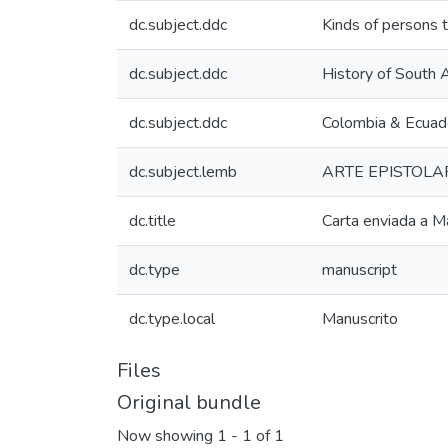
dc.subject.ddc
Kinds of persons 
dc.subject.ddc
History of South 
dc.subject.ddc
Colombia & Ecuad
dc.subject.lemb
ARTE EPISTOLA
dc.title
Carta enviada a M
dc.type
manuscript
dc.type.local
Manuscrito
Files
Original bundle
Now showing
1 - 1 of 1