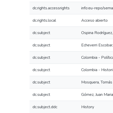
dc.rights.accessrights
info:eu-repo/sem
dc.rights.local
Acceso abierto
dc.subject
Ospina Rodríguez,
dc.subject
Echeverri Escobar
dc.subject
Colombia - Polític
dc.subject
Colombia - Histo
dc.subject
Mosquera, Tomás 
dc.subject
Gómez, Juan Mari
dc.subject.ddc
History