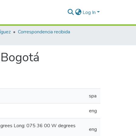
Log In
íguez
Correspondencia recibida
 Bogotá
spa
eng
degrees Long: 075 36 00 W degrees
eng