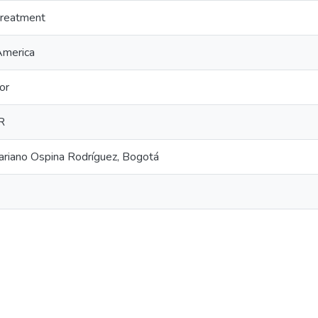
treatment
America
or
R
ariano Ospina Rodríguez, Bogotá