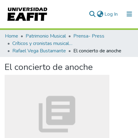
(current)
Log In
Communities & Collections
Home
Patrimonio Musical
Prensa- Press
Críticos y cronistas musicales
All of DSpace
Rafael Vega Bustamante
El concierto de anoche
Statistics
El concierto de anoche