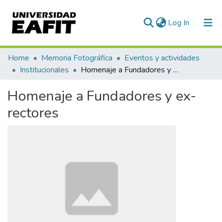
(current)
Log In
Communities & Collections
Home
Memoria Fotográfica
Eventos y actividades
Institucionales
Homenaje a Fundadores y ex-rectores
All of DSpace
Homenaje a Fundadores y ex-
Statistics
rectores