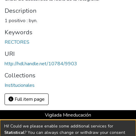
Description
1 positivo : byn.
Keywords
RECTORES
URI
http://hdl.handle.net/10784/9903
Collections
Institucionales
Full item page
Vigilada Mineducación
Universidad con Acreditación Institucional hasta 2026 -
Hi! Could we please enable some additional services for
Resolución MEN 2158 de 2018
Statistical
? You can always change or withdraw your consent