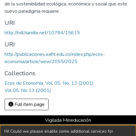
de la sostenibilidad ecológica, económica y social que este
nuevo paradigma requiere.
URI
http://hdl.handle.net/10784/15615
URI
http://publicaciones.eafit.edu.co/index.php/ecos-
economia/article/view/2055/2025
Collections
Ecos de Economía, Vol. 05, No. 13 (2001)
Vol 05, No 13 (2001)
Full item page
Vigilada Mineducación
Universidad con Acreditación Institucional hasta 2026 -
Hi! Could we please enable some additional services for
Resolución MEN 2158 de 2018