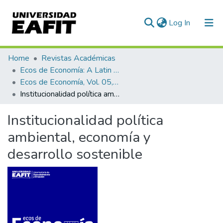
(current)
Log In
Communities & Collections
Home
Revistas Académicas
Ecos de Economía: A Latin American Journal of Applied Economics
All of DSpace
Ecos de Economía, Vol. 05, No. 13 (2001)
Institucionalidad política ambiental, economía y desarrollo sostenible
Statistics
Institucionalidad política
ambiental, economía y
desarrollo sostenible