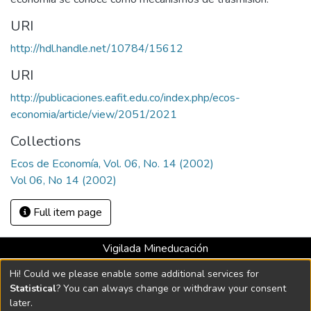
URI
http://hdl.handle.net/10784/15612
URI
http://publicaciones.eafit.edu.co/index.php/ecos-
economia/article/view/2051/2021
Collections
Ecos de Economía, Vol. 06, No. 14 (2002)
Vol 06, No 14 (2002)
Full item page
Vigilada Mineducación
Universidad con Acreditación Institucional hasta 2026 -
Hi! Could we please enable some additional services for
Resolución MEN 2158 de 2018
Statistical
? You can always change or withdraw your consent
later.