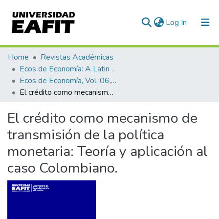
(current)
Log In
Communities & Collections
Home
Revistas Académicas
Ecos de Economía: A Latin American Journal of Applied Economics
All of DSpace
Ecos de Economía, Vol. 06, No. 14 (2002)
El crédito como mecanismo de transmisión de la política monetaria: Teoría y aplicación al caso Colombiano.
Statistics
El crédito como mecanismo de
transmisión de la política
monetaria: Teoría y aplicación al
caso Colombiano.