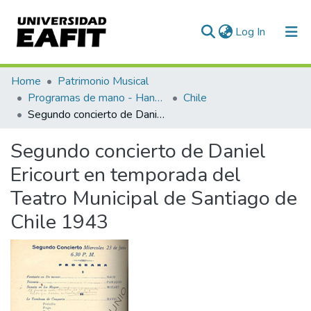
(current)
Log In
Communities & Collections
Home
Patrimonio Musical
Programas de mano - Hand programs
Chile
All of DSpace
Segundo concierto de Daniel Ericourt en temporada del Teatro Municipal de Santiago de Chile 1943
Statistics
Segundo concierto de Daniel
Ericourt en temporada del
Teatro Municipal de Santiago de
Chile 1943