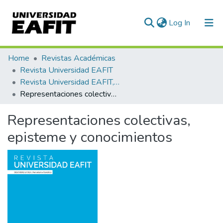
(current)
Log In
Statistics
Home
Revistas Académicas
Revista Universidad EAFIT
Revista Universidad EAFIT, Vol. 42, Núm. 144 (2006)
Representaciones colectivas, episteme y conocimientos
Representaciones colectivas,
episteme y conocimientos