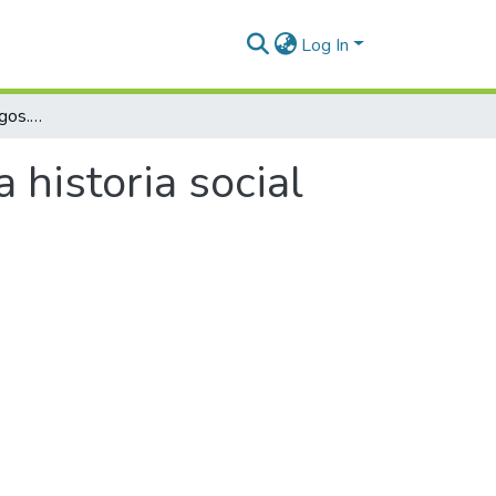
Log In
Vagos, pobres y mendigos. Contribución a la historia social colombiana. 1750-1850
 historia social