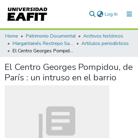
(current)
Log In
Communities & Collections
Home
Patrimonio Documental
Archivos históricos
Margaritainés Restrepo Santamaría
Artículos periodísticos
All of DSpace
El Centro Georges Pompidou, de París : un intruso en el barrio
Statistics
El Centro Georges Pompidou, de
París : un intruso en el barrio