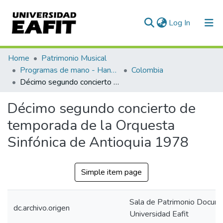
(current)
Log In
Communities & Collections
Home
Patrimonio Musical
Programas de mano - Hand programs
Colombia
All of DSpace
Décimo segundo concierto de temporada de la Orquesta Sinfónica de Antioquia 1978
Statistics
Décimo segundo concierto de
temporada de la Orquesta
Sinfónica de Antioquia 1978
Simple item page
Sala de Patrimonio Docum
dc.archivo.origen
Universidad Eafit