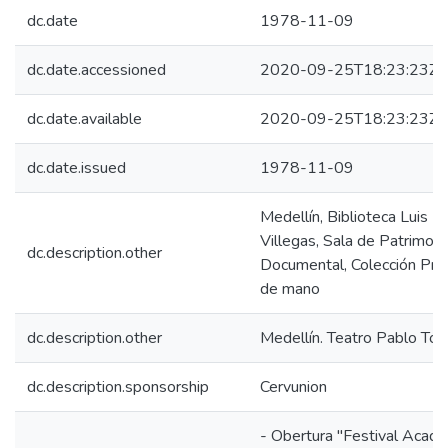
dc.date
1978-11-09
dc.date.accessioned
2020-09-25T18:23:23Z
dc.date.available
2020-09-25T18:23:23Z
dc.date.issued
1978-11-09
Medellín, Biblioteca Luis E
Villegas, Sala de Patrimoni
dc.description.other
Documental, Colección Pr
de mano
dc.description.other
Medellín. Teatro Pablo To
dc.description.sponsorship
Cervunion
- Obertura "Festival Académ