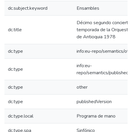
dc.subject.keyword
Ensambles
Décimo segundo concierto
dc.title
temporada de la Orquesta 
de Antioquia 1978
dc.type
info:eu-repo/semantics/oth
info:eu-
dc.type
repo/semantics/publishedV
dc.type
other
dc.type
publishedVersion
dc.type.local
Programa de mano
dc.type.spa
Sinfónico