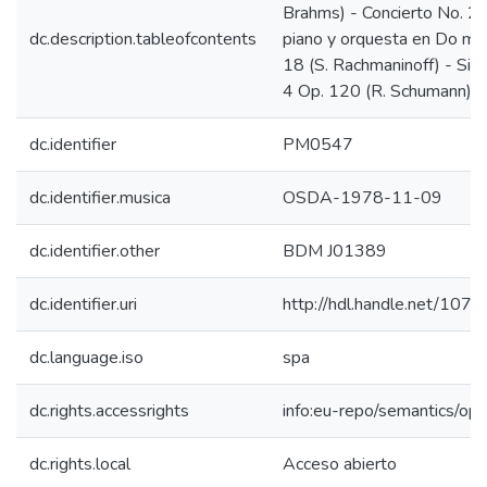
Brahms) - Concierto No. 2 
dc.description.tableofcontents
piano y orquesta en Do me
18 (S. Rachmaninoff) - Sinf
4 Op. 120 (R. Schumann)
dc.identifier
PM0547
dc.identifier.musica
OSDA-1978-11-09
dc.identifier.other
BDM J01389
dc.identifier.uri
http://hdl.handle.net/10
dc.language.iso
spa
dc.rights.accessrights
info:eu-repo/semantics/op
dc.rights.local
Acceso abierto