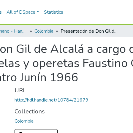
s
All of DSpace
Statistics
Programas de mano - Hand programs
Colombia
Presentación de Don Gil de Alcalá a cargo de la Compañía Española de zarzuelas y operetas Faustino García en temporada del Teatro Junín 1966
on Gil de Alcalá a cargo
elas y operetas Faustino 
tro Junín 1966
URI
http://hdl.handle.net/10784/21679
Collections
Colombia