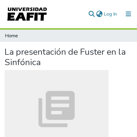
(current)
Log In
Communities & Collections
Home
All of DSpace
La presentación de Fuster en la
Sinfónica