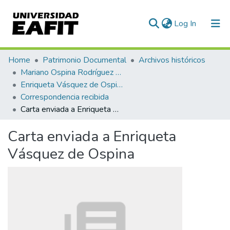
(current)
Log In
Communities & Collections
Home
Patrimonio Documental
Archivos históricos
Mariano Ospina Rodríguez (1826 -1912)
All of DSpace
Enriqueta Vásquez de Ospina
Correspondencia recibida
Statistics
Carta enviada a Enriqueta Vásquez de Ospina
Carta enviada a Enriqueta
Vásquez de Ospina