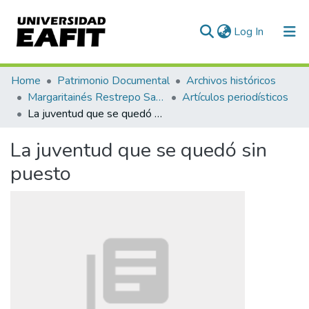
(current)
Log In
Communities & Collections
Home
Patrimonio Documental
Archivos históricos
Margaritainés Restrepo Santamaría
Artículos periodísticos
All of DSpace
La juventud que se quedó sin puesto
Statistics
La juventud que se quedó sin
puesto