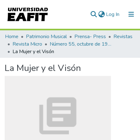
(current)
Log In
Communities & Collections
Home
Patrimonio Musical
Prensa- Press
Revistas
Revista Micro
Número 55, octubre de 1943
All of DSpace
La Mujer y el Visón
Statistics
La Mujer y el Visón