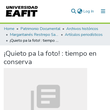
(current)
Log In
Communities & Collections
Home
Patrimonio Documental
Archivos históricos
Margaritainés Restrepo Santamaría
Artículos periodísticos
All of DSpace
¡Quieto pa la foto! : tiempo en conserva
Statistics
¡Quieto pa la foto! : tiempo en
conserva