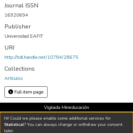
Journal ISSN
16920694
Publisher
Universidad EAFIT
URI
http://hdl.handle.net/10784/28675
Collections
Artículos
Full item page
Vigilada Mineducación
Universidad con Acreditación Institucional hasta 2026 -
Hi! Could we please enable some additional services for
Resolución MEN 2158 de 2018
Statistical
? You can always change or withdraw your consent
later.