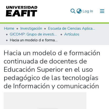
(current)
Log In
Communities & Collections
Home
Investigación
Escuela de Ciencias Aplicadas e Ingeniería
GICOMP: Grupo de investigación en computación
Artículos
All of DSpace
Hacia un modelo d e formación continuada de docentes de Educación Superior en el uso pedagógico de las tecnologías de Información y comunicación
Statistics
Hacia un modelo d e formación
continuada de docentes de
Educación Superior en el uso
pedagógico de las tecnologías
de Información y comunicación