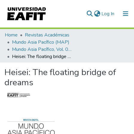
(current)
Log In
Communities & Collections
Home
Revistas Académicas
Mundo Asia Pacífico (MAP)
All of DSpace
Mundo Asia Pacífico, Vol. 07, Núm. 13 (2018)
Heisei: The floating bridge of dreams
Statistics
Heisei: The floating bridge of
dreams