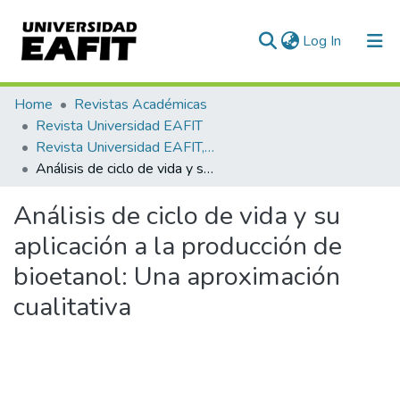
(current)
Log In
Communities & Collections
Home
Revistas Académicas
Revista Universidad EAFIT
All of DSpace
Revista Universidad EAFIT, Vol. 43, Núm. 146 (2007)
Análisis de ciclo de vida y su aplicación a la producción de bioetanol: Una aproximación cualitativa
Statistics
Análisis de ciclo de vida y su
aplicación a la producción de
bioetanol: Una aproximación
cualitativa