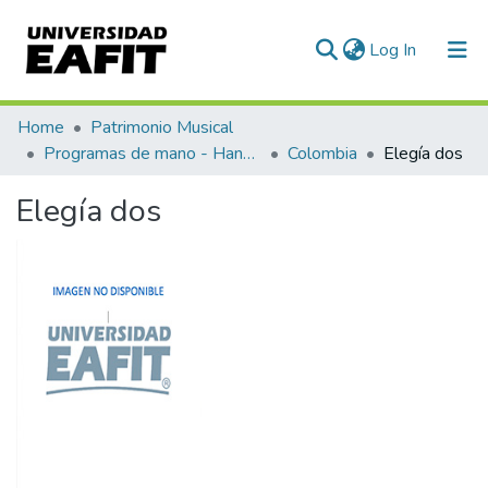
(current)
Log In
Communities & Collections
Home
Patrimonio Musical
Programas de mano - Hand programs
Colombia
Elegía dos
All of DSpace
Elegía dos
Statistics