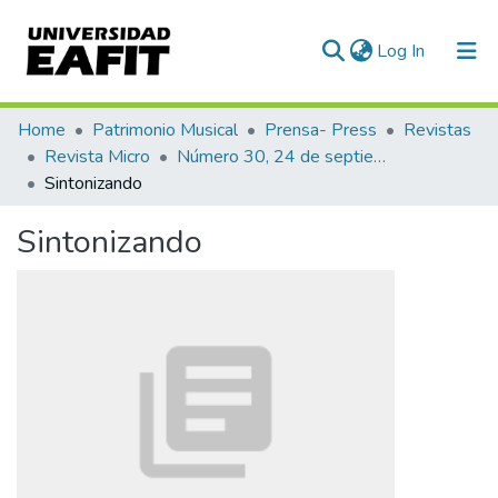
(current)
Log In
Communities & Collections
Home
Patrimonio Musical
Prensa- Press
Revistas
Revista Micro
Número 30, 24 de septiembre de 1940
All of DSpace
Sintonizando
Statistics
Sintonizando