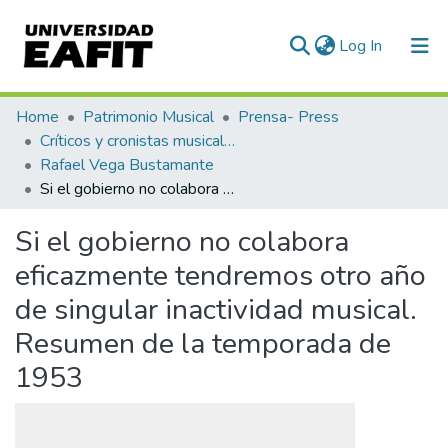
(current)
Log In
Communities & Collections
Home
Patrimonio Musical
Prensa- Press
Críticos y cronistas musicales
All of DSpace
Rafael Vega Bustamante
Si el gobierno no colabora eficazmente tendremos otro año de singular inactividad musical. Resumen de la temporada de 1953
Statistics
Si el gobierno no colabora
eficazmente tendremos otro año
de singular inactividad musical.
Resumen de la temporada de
1953