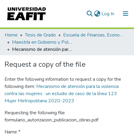
(current)
Log In
Communities & Collections
Home
Tesis de Grado
Escuela de Finanzas, Economía y Gobierno
Maestría en Gobierno y Políticas Públicas (tesis)
All of DSpace
Mecanismo de atención para la violencia contra las mujeres : un estudio de caso de la línea 123 Mujer Metropolitana 2020-2023
Statistics
Request a copy of the file
Enter the following information to request a copy for the
following item:
Mecanismo de atención para la violencia
contra las mujeres : un estudio de caso de la línea 123
Mujer Metropolitana 2020-2023
Requesting the following file:
formulario_autorizacion_publicacion_obras.pdf
Name *